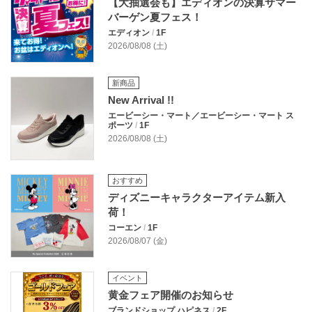
【大抽選会も】エディオンの決算サマー
バーゲン夏フェス！
エディオン
/
1F
2026/08/08 (土)
新商品
New Arrival !!
エービーシー・マート／エービーシー・マート ス
ポーツ
/
1F
2026/08/08 (土)
おすすめ
ディズニーキャラクターアイテム新入
荷！
コーエン
/
1F
2026/08/07 (金)
イベント
黄金フェア開催のお知らせ
ブランドショップ ハピネス
/
2F